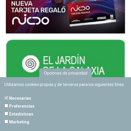
Opciones de privacidad
Utilizamos cookies propias y de terceros para los siguientes fines:
Necesarias
Preferencias
Estadísticas
PLANETARIO DE PAMPLONA
Marketing
Calle Sancho RamÃ­rez, s/n
31008 Pamplona, Navarra