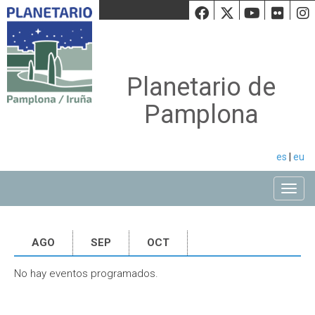
Facebook
Twiiter
Youtu
Fli
Planetario de
Pamplona
es
|
eu
Toggle
AGO
SEP
OCT
No hay eventos programados.