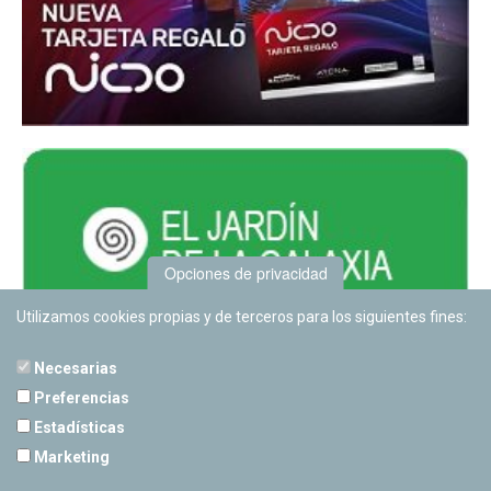
Opciones de privacidad
Utilizamos cookies propias y de terceros para los siguientes fines:
Necesarias
Preferencias
Estadísticas
PLANETARIO DE PAMPLONA
Marketing
Calle Sancho RamÃ­rez, s/n
31008 Pamplona, Navarra