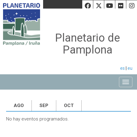
Facebook
Twiiter
Youtu
Fli
Planetario de
Pamplona
es
|
eu
Toggle
AGO
SEP
OCT
No hay eventos programados.