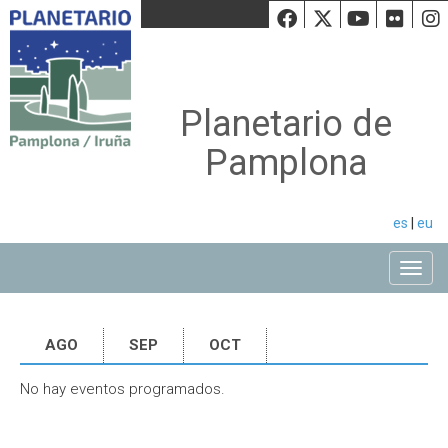
Facebook
Twiiter
Youtu
Fli
Planetario de
Pamplona
es
|
eu
Toggle
AGO
SEP
OCT
No hay eventos programados.