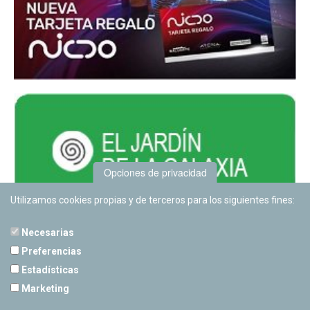
Opciones de privacidad
Utilizamos cookies propias y de terceros para los siguientes fines:
Necesarias
Preferencias
Estadísticas
PLANETARIO DE PAMPLONA
Marketing
Calle Sancho RamÃ­rez, s/n
31008 Pamplona, Navarra