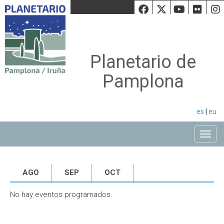
Facebook
Twiiter
Youtu
Fli
Planetario de
Pamplona
es
|
eu
Toggle
AGO
SEP
OCT
No hay eventos programados.