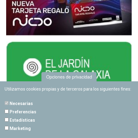
Opciones de privacidad
Utilizamos cookies propias y de terceros para los siguientes fines:
Necesarias
Preferencias
Estadísticas
PLANETARIO DE PAMPLONA
Marketing
Calle Sancho RamÃ­rez, s/n
31008 Pamplona, Navarra