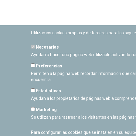
Utilizamos cookies propias y de terceros para los siguie
Necesarias
PLANETARIO DE PAMPLONA
Ayudan a hacer una página web utilizable activando f
Calle Sancho RamÃ­rez, s/n
31008 Pamplona, Navarra
Preferencias
Cerrado Temporalmente
Permiten a la página web recordar información que camb
encuentra.
Estadísticas
Ayudan a los propietarios de páginas web a comprende
Marketing
Se utilizan para rastrear a los visitantes en las páginas
Para configurar las cookies que se instalen en su equi