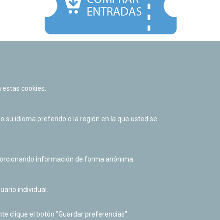
Facebook
Twitter
Youtube
Flickr
Instagr
 estas cookies.
Política de privacidad y Aviso legal
Política de cookies
su idioma preferido o la región en la que usted se
Derecho de acceso a información pública
Accesibilidad
oporcionando información de forma anónima.
uario individual.
te clique el botón "Guardar preferencias".