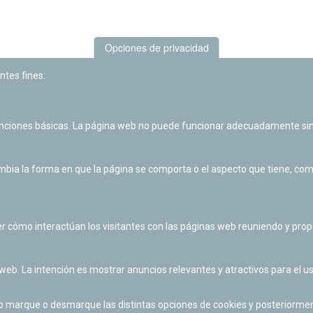
Opciones de privacidad
ntes fines:
unciones básicas. La página web no puede funcionar adecuadamente sin
Las actividades de divulgación y educación científica de Planetario
de Pamplona cuentan con el impulso de la Fundación "la Caixa".
ia la forma en que la página se comporta o el aspecto que tiene, como 
r cómo interactúan los visitantes con las páginas web reuniendo y pr
 web. La intención es mostrar anuncios relevantes y atractivos para el us
po marque o desmarque las distintas opciones de cookies y posteriormen