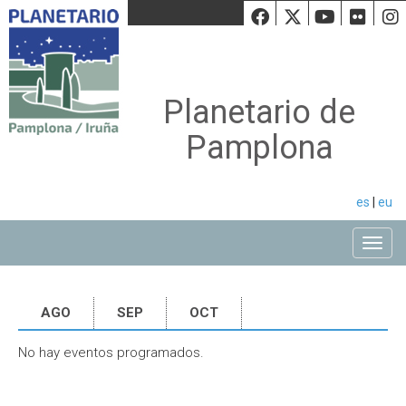
Facebook
Twiiter
Youtu
Fli
Planetario de
Pamplona
es
|
eu
Toggle
AGO
SEP
OCT
No hay eventos programados.