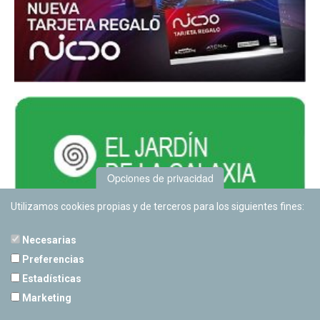
Opciones de privacidad
Utilizamos cookies propias y de terceros para los siguientes fines:
Necesarias
Preferencias
Estadísticas
PLANETARIO DE PAMPLONA
Marketing
Calle Sancho RamÃ­rez, s/n
31008 Pamplona, Navarra