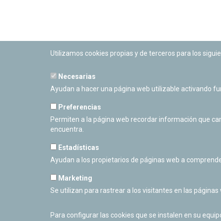
Utilizamos cookies propias y de terceros para los siguie
Necesarias
PLANETARIO DE PAMPLONA
Ayudan a hacer una página web utilizable activando f
Calle Sancho RamÃ­rez, s/n
31008 Pamplona, Navarra
Preferencias
Cerrado Temporalmente
Permiten a la página web recordar información que camb
encuentra.
Estadísticas
Ayudan a los propietarios de páginas web a comprende
Marketing
Se utilizan para rastrear a los visitantes en las páginas
Para configurar las cookies que se instalen en su equi