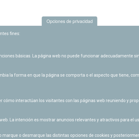
Opciones de privacidad
ntes fines:
unciones básicas. La página web no puede funcionar adecuadamente sin
Las actividades de divulgación y educación científica de Planetario
de Pamplona cuentan con el impulso de la Fundación "la Caixa".
ia la forma en que la página se comporta o el aspecto que tiene, como 
r cómo interactúan los visitantes con las páginas web reuniendo y pr
 web. La intención es mostrar anuncios relevantes y atractivos para el us
po marque o desmarque las distintas opciones de cookies y posteriormen