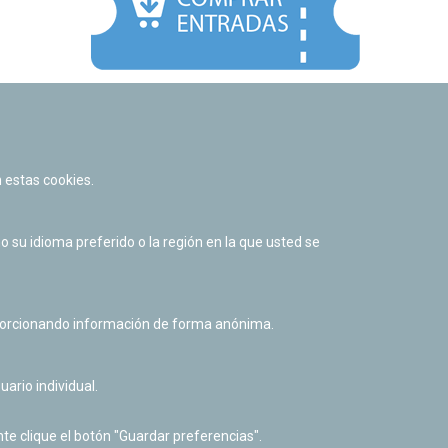
Facebook
Twitter
Youtube
Flickr
Instagr
 estas cookies.
Política de privacidad y Aviso legal
Política de cookies
su idioma preferido o la región en la que usted se
Derecho de acceso a información pública
Accesibilidad
oporcionando información de forma anónima.
uario individual.
te clique el botón "Guardar preferencias".