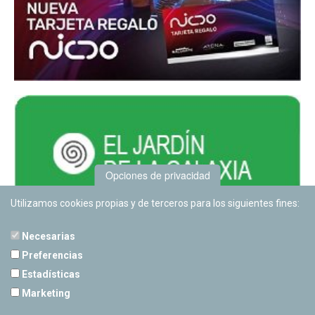
Opciones de privacidad
Utilizamos cookies propias y de terceros para los siguientes fines:
Necesarias
Preferencias
Estadísticas
PLANETARIO DE PAMPLONA
Marketing
Calle Sancho RamÃ­rez, s/n
31008 Pamplona, Navarra