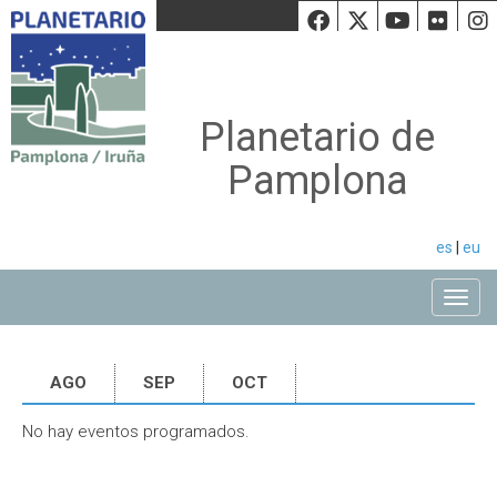
Facebook
Twiiter
Youtu
Fli
Planetario de
Pamplona
es
|
eu
Toggle
AGO
SEP
OCT
No hay eventos programados.