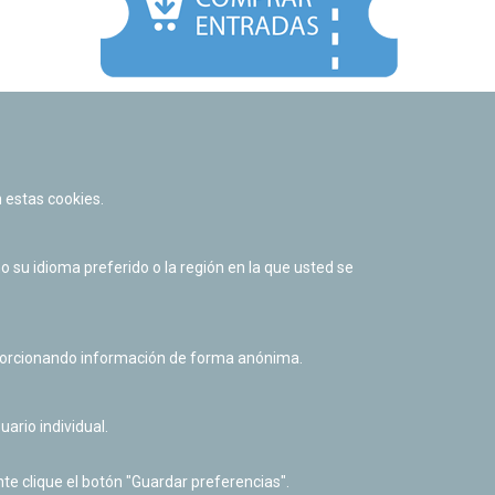
Facebook
Twitter
Youtube
Flickr
Instagr
 estas cookies.
Política de privacidad y Aviso legal
Política de cookies
su idioma preferido o la región en la que usted se
Derecho de acceso a información pública
Accesibilidad
oporcionando información de forma anónima.
uario individual.
te clique el botón "Guardar preferencias".