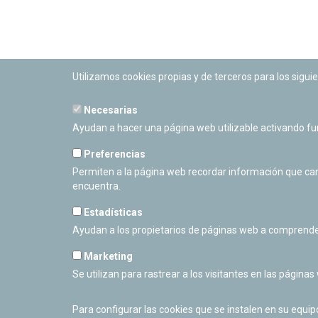
Utilizamos cookies propias y de terceros para los siguie
Necesarias
PLANETARIO DE PAMPLONA
Ayudan a hacer una página web utilizable activando f
Calle Sancho RamÃ­rez, s/n
31008 Pamplona, Navarra
Preferencias
Cerrado Temporalmente
Permiten a la página web recordar información que camb
encuentra.
Estadísticas
Ayudan a los propietarios de páginas web a comprende
Marketing
Se utilizan para rastrear a los visitantes en las páginas
Para configurar las cookies que se instalen en su equi