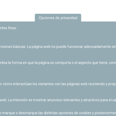
Opciones de privacidad
ntes fines:
unciones básicas. La página web no puede funcionar adecuadamente sin
Las actividades de divulgación y educación científica de Planetario
de Pamplona cuentan con el impulso de la Fundación "la Caixa".
ia la forma en que la página se comporta o el aspecto que tiene, como 
r cómo interactúan los visitantes con las páginas web reuniendo y pr
 web. La intención es mostrar anuncios relevantes y atractivos para el us
po marque o desmarque las distintas opciones de cookies y posteriormen