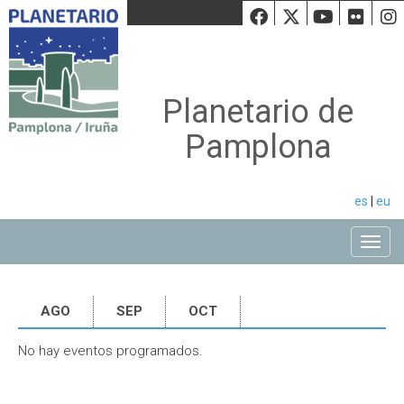
Facebook
Twiiter
Youtu
Fli
Planetario de
Pamplona
es
|
eu
Toggle
AGO
SEP
OCT
No hay eventos programados.