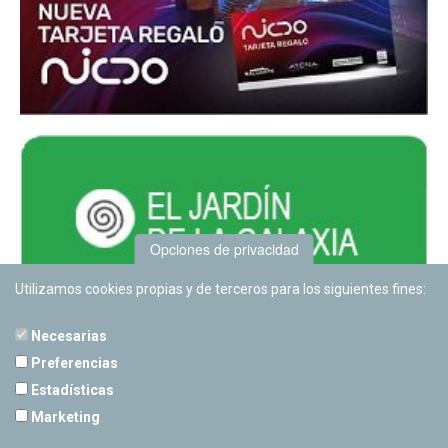
Opciones de privacidad
Utilizamos cookies propias y de terceros para los siguientes fines:
Necesarias
Preferencias
Estadísticas
PLANETARIO DE PAMPLONA
Marketing
Calle Sancho RamÃ­rez, s/n
31008 Pamplona, Navarra