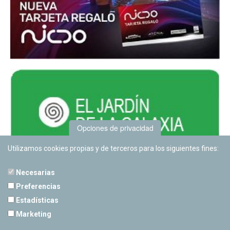
Opciones de privacidad
Utilizamos cookies propias y de terceros para los siguientes fines:
Necesarias
Preferencias
Estadísticas
PLANETARIO DE PAMPLONA
Marketing
Calle Sancho RamÃ­rez, s/n
31008 Pamplona, Navarra