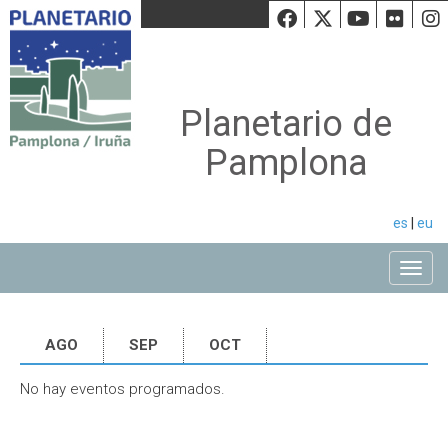
Facebook
Twiiter
Youtu
Fli
Planetario de
Pamplona
es
|
eu
Toggle
AGO
SEP
OCT
No hay eventos programados.