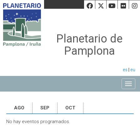
Facebook
Twiiter
Youtu
Fli
Planetario de
Pamplona
es
|
eu
Toggle
AGO
SEP
OCT
No hay eventos programados.