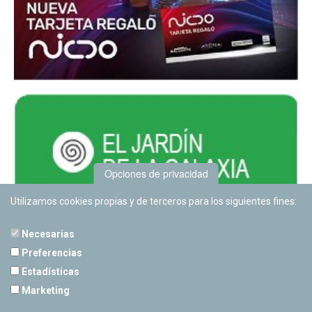
Opciones de privacidad
Utilizamos cookies propias y de terceros para los siguientes fines:
Necesarias
Preferencias
Estadísticas
PLANETARIO DE PAMPLONA
Marketing
Calle Sancho RamÃ­rez, s/n
31008 Pamplona, Navarra