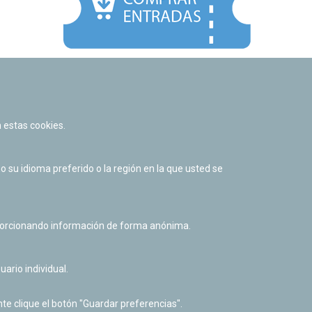
Facebook
Twitter
Youtube
Flickr
Instagr
 estas cookies.
Política de privacidad y Aviso legal
Política de cookies
su idioma preferido o la región en la que usted se
Derecho de acceso a información pública
Accesibilidad
oporcionando información de forma anónima.
uario individual.
te clique el botón "Guardar preferencias".