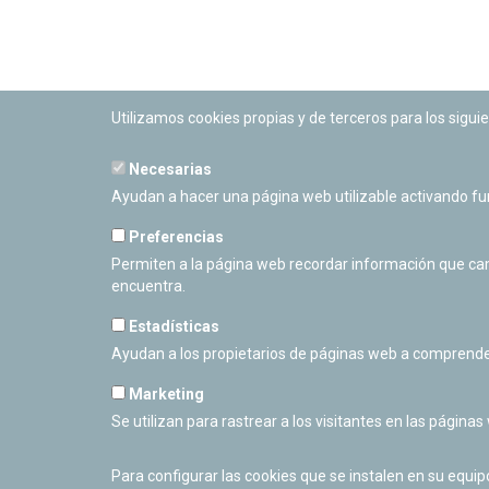
Utilizamos cookies propias y de terceros para los siguie
Necesarias
PLANETARIO DE PAMPLONA
Ayudan a hacer una página web utilizable activando f
Calle Sancho RamÃ­rez, s/n
31008 Pamplona, Navarra
Preferencias
Cerrado Temporalmente
Permiten a la página web recordar información que camb
encuentra.
Estadísticas
Ayudan a los propietarios de páginas web a comprende
Marketing
Se utilizan para rastrear a los visitantes en las páginas
Para configurar las cookies que se instalen en su equi