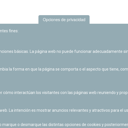
Opciones de privacidad
ntes fines:
unciones básicas. La página web no puede funcionar adecuadamente sin
Las actividades de divulgación y educación científica de Planetario
de Pamplona cuentan con el impulso de la Fundación "la Caixa".
ia la forma en que la página se comporta o el aspecto que tiene, como 
r cómo interactúan los visitantes con las páginas web reuniendo y pr
 web. La intención es mostrar anuncios relevantes y atractivos para el us
po marque o desmarque las distintas opciones de cookies y posteriormen