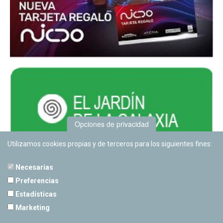
Opciones de privacidad
Utilizamos cookies propias y de terceros para los siguientes fines:
Necesarias
Preferencias
Estadísticas
PLANETARIO DE PAMPLONA
Marketing
Calle Sancho RamÃ­rez, s/n
31008 Pamplona, Navarra