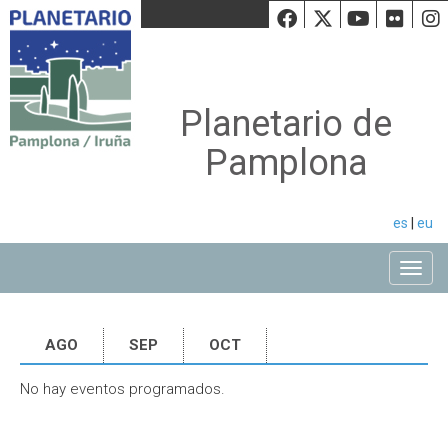
Facebook
Twiiter
Youtu
Fli
Planetario de
Pamplona
es
|
eu
Toggle
AGO
SEP
OCT
No hay eventos programados.