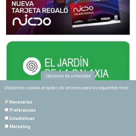
Opciones de privacidad
Utilizamos cookies propias y de terceros para los siguientes fines:
Necesarias
Preferencias
Estadísticas
PLANETARIO DE PAMPLONA
Marketing
Calle Sancho RamÃ­rez, s/n
31008 Pamplona, Navarra