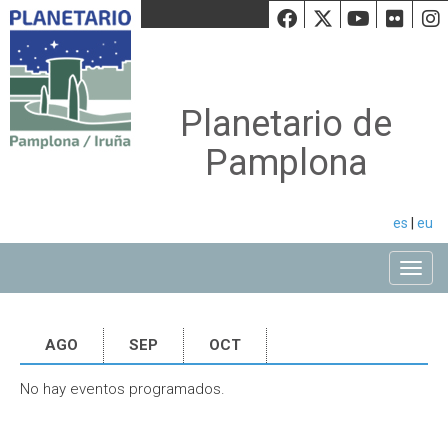
Facebook
Twiiter
Youtu
Fli
Planetario de
Pamplona
es
|
eu
Toggle
AGO
SEP
OCT
No hay eventos programados.