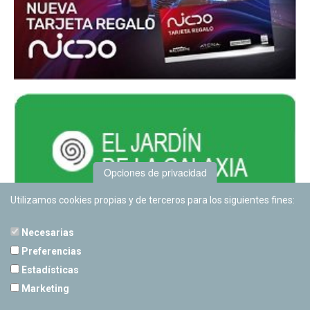
Opciones de privacidad
Utilizamos cookies propias y de terceros para los siguientes fines:
Necesarias
Preferencias
Estadísticas
PLANETARIO DE PAMPLONA
Marketing
Calle Sancho RamÃ­rez, s/n
31008 Pamplona, Navarra