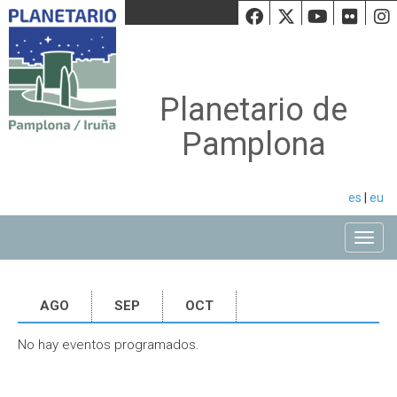
Facebook
Twiiter
Youtu
Fli
Planetario de
Pamplona
es
|
eu
Toggle
AGO
SEP
OCT
No hay eventos programados.