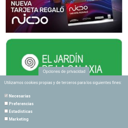
Opciones de privacidad
Utilizamos cookies propias y de terceros para los siguientes fines:
Necesarias
Preferencias
Estadísticas
PLANETARIO DE PAMPLONA
Marketing
Calle Sancho RamÃ­rez, s/n
31008 Pamplona, Navarra