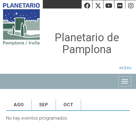
Facebook
Twiiter
Youtu
Fli
Planetario de
Pamplona
es
|
eu
Toggle
AGO
SEP
OCT
No hay eventos programados.