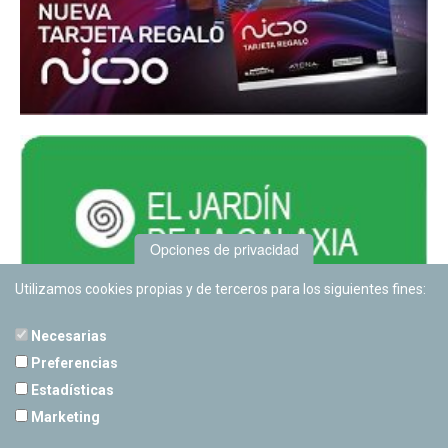
Opciones de privacidad
Utilizamos cookies propias y de terceros para los siguientes fines:
Necesarias
Preferencias
Estadísticas
PLANETARIO DE PAMPLONA
Marketing
Calle Sancho RamÃ­rez, s/n
31008 Pamplona, Navarra