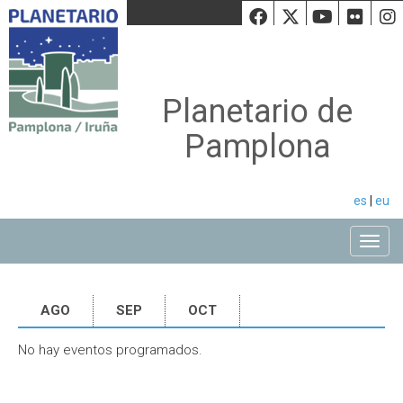
Facebook
Twiiter
Youtu
Fli
Planetario de
Pamplona
es
|
eu
Toggle
AGO
SEP
OCT
No hay eventos programados.