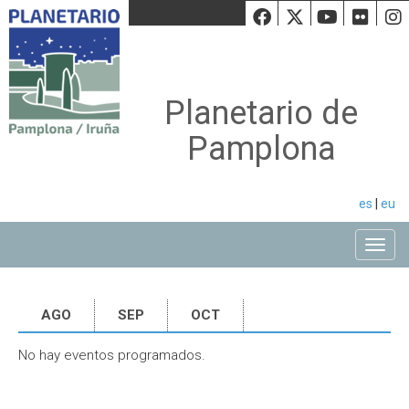
Facebook
Twiiter
Youtu
Fli
Planetario de
Pamplona
es
|
eu
Toggle
AGO
SEP
OCT
No hay eventos programados.