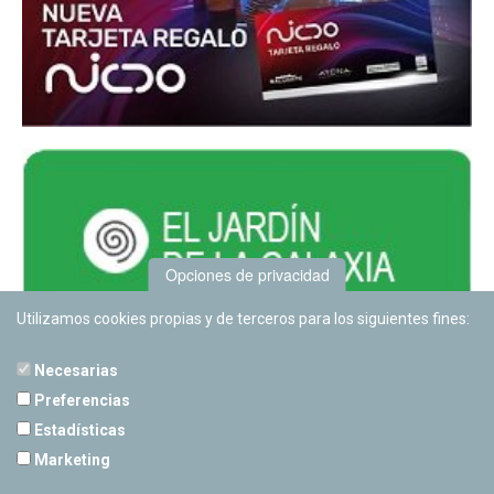
Opciones de privacidad
Utilizamos cookies propias y de terceros para los siguientes fines:
Necesarias
Preferencias
Estadísticas
PLANETARIO DE PAMPLONA
Marketing
Calle Sancho RamÃ­rez, s/n
31008 Pamplona, Navarra