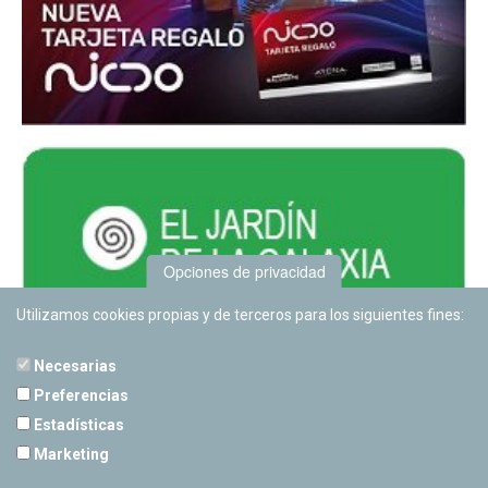
Opciones de privacidad
Utilizamos cookies propias y de terceros para los siguientes fines:
Necesarias
Preferencias
Estadísticas
PLANETARIO DE PAMPLONA
Marketing
Calle Sancho RamÃ­rez, s/n
31008 Pamplona, Navarra