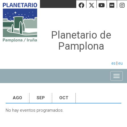
Facebook
Twiiter
Youtu
Fli
Planetario de
Pamplona
es
|
eu
Toggle
AGO
SEP
OCT
No hay eventos programados.