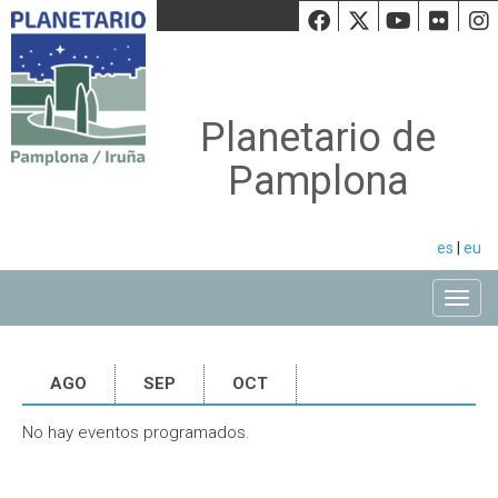
Facebook
Twiiter
Youtu
Fli
Planetario de
Pamplona
es
|
eu
Toggle
AGO
SEP
OCT
No hay eventos programados.