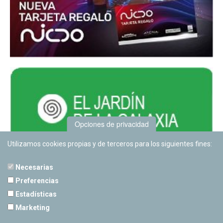
Opciones de privacidad
Utilizamos cookies propias y de terceros para los siguientes fines:
Necesarias
Preferencias
Estadísticas
PLANETARIO DE PAMPLONA
Marketing
Calle Sancho RamÃ­rez, s/n
31008 Pamplona, Navarra