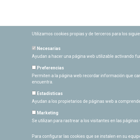
Utilizamos cookies propias y de terceros para los siguie
Necesarias
PLANETARIO DE PAMPLONA
Ayudan a hacer una página web utilizable activando f
Calle Sancho RamÃ­rez, s/n
31008 Pamplona, Navarra
Preferencias
Cerrado Temporalmente
Permiten a la página web recordar información que camb
encuentra.
Estadísticas
Ayudan a los propietarios de páginas web a comprende
Marketing
Se utilizan para rastrear a los visitantes en las páginas
Para configurar las cookies que se instalen en su equi