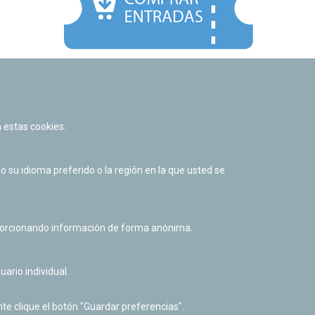
Facebook
Twitter
Youtube
Flickr
Instagr
 estas cookies.
Política de privacidad y Aviso legal
Política de cookies
su idioma preferido o la región en la que usted se
Derecho de acceso a información pública
Accesibilidad
oporcionando información de forma anónima.
uario individual.
te clique el botón "Guardar preferencias".