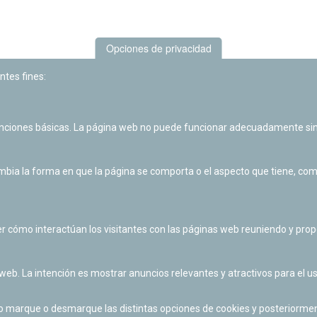
Opciones de privacidad
ntes fines:
unciones básicas. La página web no puede funcionar adecuadamente sin
Las actividades de divulgación y educación científica de Planetario
de Pamplona cuentan con el impulso de la Fundación "la Caixa".
ia la forma en que la página se comporta o el aspecto que tiene, como 
r cómo interactúan los visitantes con las páginas web reuniendo y pr
 web. La intención es mostrar anuncios relevantes y atractivos para el us
po marque o desmarque las distintas opciones de cookies y posteriormen