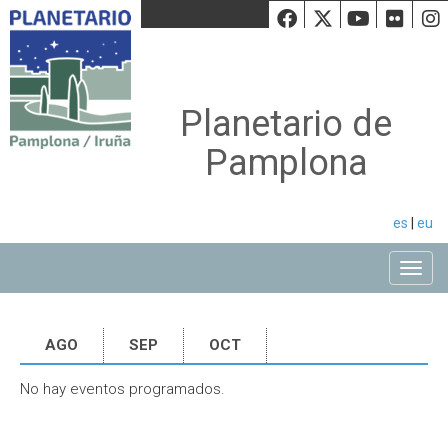
Facebook
Twiiter
Youtu
Fli
Planetario de
Pamplona
es
|
eu
Toggle
AGO
SEP
OCT
No hay eventos programados.