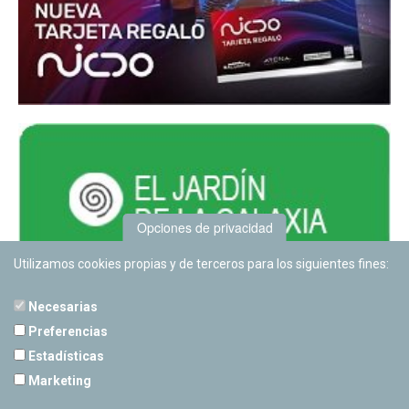
Opciones de privacidad
Utilizamos cookies propias y de terceros para los siguientes fines:
Necesarias
Preferencias
Estadísticas
PLANETARIO DE PAMPLONA
Marketing
Calle Sancho RamÃ­rez, s/n
31008 Pamplona, Navarra