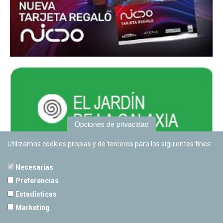
Opciones de privacidad
Utilizamos cookies propias y de terceros para los siguientes fines:
Necesarias
Preferencias
Estadísticas
PLANETARIO DE PAMPLONA
Marketing
Calle Sancho RamÃ­rez, s/n
31008 Pamplona, Navarra