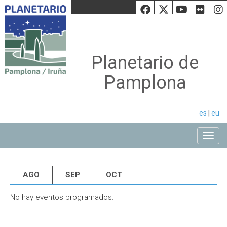
Facebook
Twiiter
Youtu
Fli
Planetario de
Pamplona
es
|
eu
Toggle
AGO
SEP
OCT
No hay eventos programados.