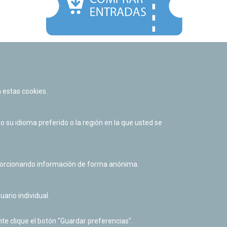
Facebook
Twitter
Youtube
Flickr
Instagr
 estas cookies.
Política de privacidad y Aviso legal
Política de cookies
su idioma preferido o la región en la que usted se
Derecho de acceso a información pública
Accesibilidad
oporcionando información de forma anónima.
uario individual.
te clique el botón "Guardar preferencias".