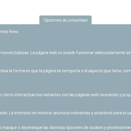
Opciones de privacidad
ntes fines:
unciones básicas. La página web no puede funcionar adecuadamente sin
Las actividades de divulgación y educación científica de Planetario
de Pamplona cuentan con el impulso de la Fundación "la Caixa".
ia la forma en que la página se comporta o el aspecto que tiene, como 
r cómo interactúan los visitantes con las páginas web reuniendo y pr
 web. La intención es mostrar anuncios relevantes y atractivos para el us
po marque o desmarque las distintas opciones de cookies y posteriormen