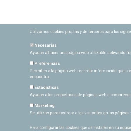
Utilizamos cookies propias y de terceros para los siguie
Necesarias
PLANETARIO DE PAMPLONA
Ayudan a hacer una página web utilizable activando f
Calle Sancho RamÃ­rez, s/n
31008 Pamplona, Navarra
Preferencias
Cerrado Temporalmente
Permiten a la página web recordar información que camb
encuentra.
Estadísticas
Ayudan a los propietarios de páginas web a comprende
Marketing
Se utilizan para rastrear a los visitantes en las páginas
Para configurar las cookies que se instalen en su equi