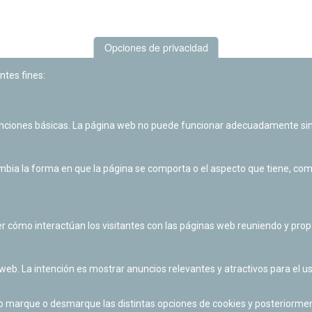
Opciones de privacidad
ntes fines:
unciones básicas. La página web no puede funcionar adecuadamente sin
Las actividades de divulgación y educación científica de Planetario
de Pamplona cuentan con el impulso de la Fundación "la Caixa".
ia la forma en que la página se comporta o el aspecto que tiene, como 
r cómo interactúan los visitantes con las páginas web reuniendo y pr
 web. La intención es mostrar anuncios relevantes y atractivos para el us
po marque o desmarque las distintas opciones de cookies y posteriormen