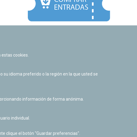
Facebook
Twitter
Youtube
Flickr
Instagr
 estas cookies.
Política de privacidad y Aviso legal
Política de cookies
su idioma preferido o la región en la que usted se
Derecho de acceso a información pública
Accesibilidad
oporcionando información de forma anónima.
uario individual.
te clique el botón "Guardar preferencias".