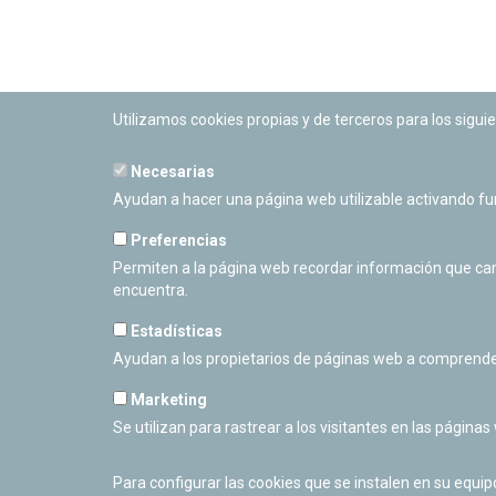
Utilizamos cookies propias y de terceros para los siguie
Necesarias
PLANETARIO DE PAMPLONA
Ayudan a hacer una página web utilizable activando f
Calle Sancho RamÃ­rez, s/n
31008 Pamplona, Navarra
Preferencias
Cerrado Temporalmente
Permiten a la página web recordar información que camb
encuentra.
Estadísticas
Ayudan a los propietarios de páginas web a comprende
Marketing
Se utilizan para rastrear a los visitantes en las páginas
Para configurar las cookies que se instalen en su equi