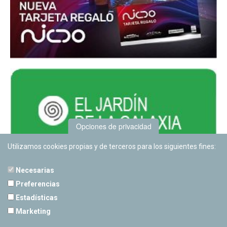
Opciones de privacidad
Utilizamos cookies propias y de terceros para los siguientes fines:
Necesarias
Preferencias
Estadísticas
PLANETARIO DE PAMPLONA
Marketing
Calle Sancho RamÃ­rez, s/n
31008 Pamplona, Navarra