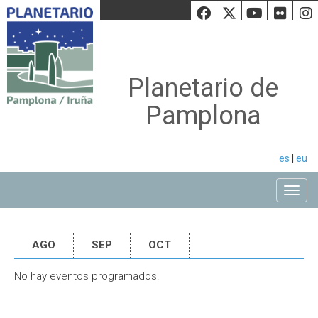
Facebook
Twiiter
Youtu
Fli
Planetario de
Pamplona
es
|
eu
Toggle
AGO
SEP
OCT
No hay eventos programados.