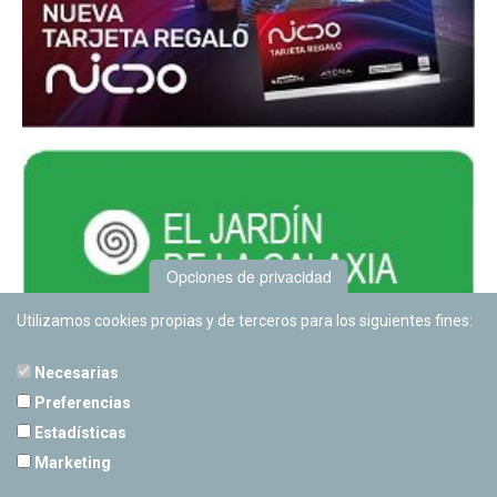
Opciones de privacidad
Utilizamos cookies propias y de terceros para los siguientes fines:
Necesarias
Preferencias
Estadísticas
PLANETARIO DE PAMPLONA
Marketing
Calle Sancho RamÃ­rez, s/n
31008 Pamplona, Navarra