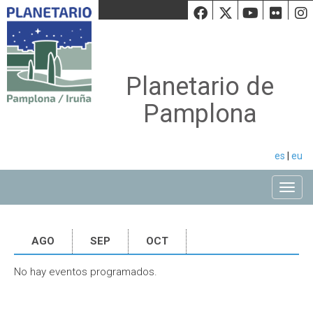
Facebook
Twiiter
Youtu
Fli
Planetario de
Pamplona
es
|
eu
Toggle
AGO
SEP
OCT
No hay eventos programados.