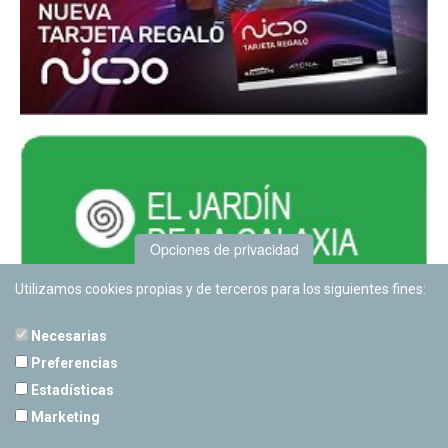
Opciones de privacidad
Utilizamos cookies propias y de terceros para los siguientes fines:
Necesarias
Preferencias
Estadísticas
PLANETARIO DE PAMPLONA
Marketing
Calle Sancho RamÃ­rez, s/n
31008 Pamplona, Navarra