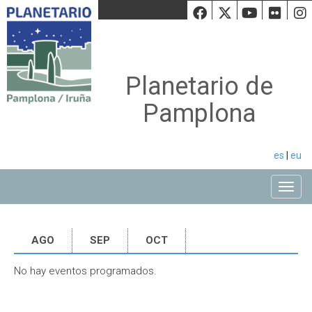
Facebook
Twiiter
Youtu
Fli
Planetario de
Pamplona
es
|
eu
Toggle
AGO
SEP
OCT
No hay eventos programados.