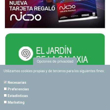
Opciones de privacidad
Utilizamos cookies propias y de terceros para los siguientes fines:
Necesarias
Preferencias
Estadísticas
PLANETARIO DE PAMPLONA
Marketing
Calle Sancho RamÃ­rez, s/n
31008 Pamplona, Navarra