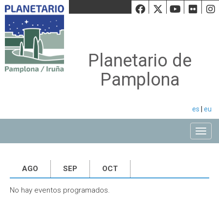
Facebook
Twiiter
Youtu
Fli
Planetario de
Pamplona
es
|
eu
Toggle
AGO
SEP
OCT
No hay eventos programados.