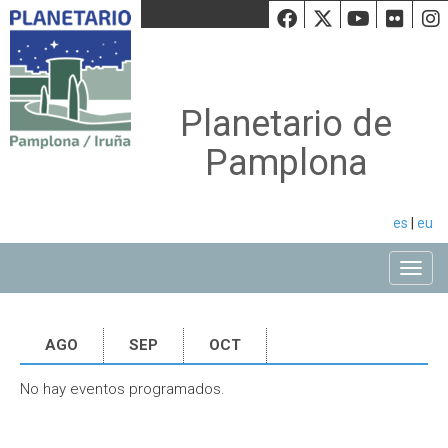
Facebook
Twiiter
Youtu
Fli
Planetario de
Pamplona
es
|
eu
Toggle
AGO
SEP
OCT
No hay eventos programados.