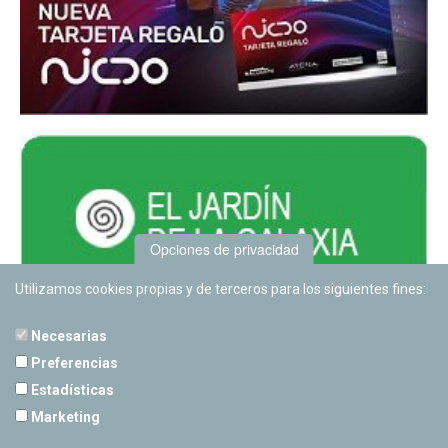
Opciones de privacidad
Utilizamos cookies propias y de terceros para los siguientes fines:
Necesarias
Preferencias
Estadísticas
PLANETARIO DE PAMPLONA
Marketing
Calle Sancho RamÃ­rez, s/n
31008 Pamplona, Navarra