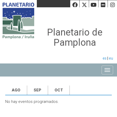
Facebook
Twiiter
Youtu
Fli
Planetario de
Pamplona
es
|
eu
Toggle
AGO
SEP
OCT
No hay eventos programados.