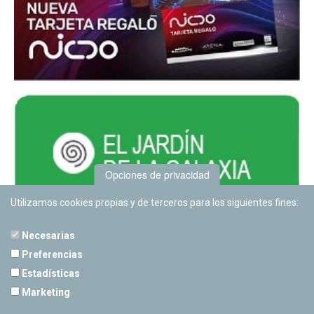
Opciones de privacidad
Utilizamos cookies propias y de terceros para los siguientes fines:
Necesarias
Preferencias
Estadísticas
PLANETARIO DE PAMPLONA
Marketing
Calle Sancho RamÃ­rez, s/n
31008 Pamplona, Navarra