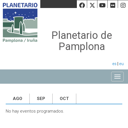
Facebook
Twiiter
Youtu
Fli
Planetario de
Pamplona
es
|
eu
Toggle
AGO
SEP
OCT
No hay eventos programados.