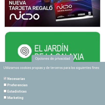
Opciones de privacidad
Utilizamos cookies propias y de terceros para los siguientes fines:
Necesarias
Preferencias
Estadísticas
PLANETARIO DE PAMPLONA
Marketing
Calle Sancho RamÃ­rez, s/n
31008 Pamplona, Navarra