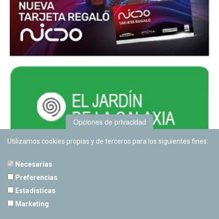
Opciones de privacidad
Utilizamos cookies propias y de terceros para los siguientes fines:
Necesarias
Preferencias
Estadísticas
PLANETARIO DE PAMPLONA
Marketing
Calle Sancho RamÃ­rez, s/n
31008 Pamplona, Navarra