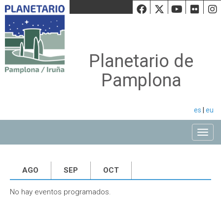
Facebook
Twiiter
Youtu
Fli
Planetario de
Pamplona
es
|
eu
Toggle
AGO
SEP
OCT
No hay eventos programados.