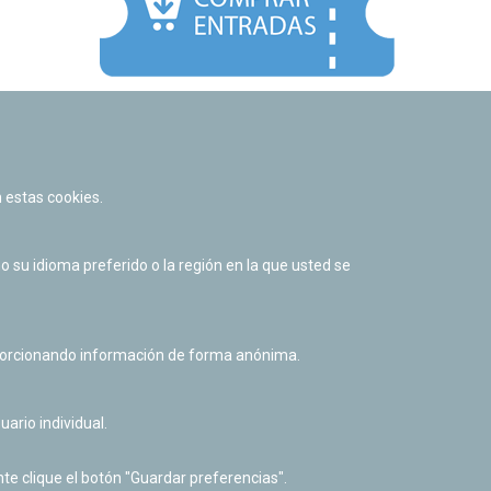
Facebook
Twitter
Youtube
Flickr
Instagr
 estas cookies.
Política de privacidad y Aviso legal
Política de cookies
su idioma preferido o la región en la que usted se
Derecho de acceso a información pública
Accesibilidad
oporcionando información de forma anónima.
uario individual.
te clique el botón "Guardar preferencias".