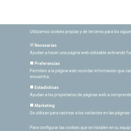
Utilizamos cookies propias y de terceros para los siguie
Necesarias
PLANETARIO DE PAMPLONA
Ayudan a hacer una página web utilizable activando f
Calle Sancho RamÃ­rez, s/n
31008 Pamplona, Navarra
Preferencias
Cerrado Temporalmente
Permiten a la página web recordar información que camb
encuentra.
Estadísticas
Ayudan a los propietarios de páginas web a comprende
Marketing
Se utilizan para rastrear a los visitantes en las páginas
Para configurar las cookies que se instalen en su equi