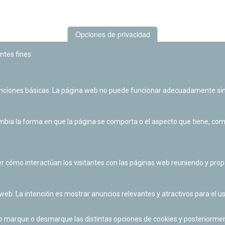
Opciones de privacidad
ntes fines:
unciones básicas. La página web no puede funcionar adecuadamente sin
Las actividades de divulgación y educación científica de Planetario
de Pamplona cuentan con el impulso de la Fundación "la Caixa".
ia la forma en que la página se comporta o el aspecto que tiene, como 
r cómo interactúan los visitantes con las páginas web reuniendo y pr
 web. La intención es mostrar anuncios relevantes y atractivos para el us
po marque o desmarque las distintas opciones de cookies y posteriormen