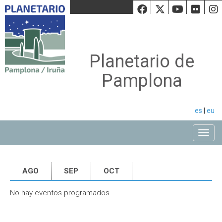
Facebook
Twiiter
Youtu
Fli
Planetario de
Pamplona
es
|
eu
Toggle
AGO
SEP
OCT
No hay eventos programados.