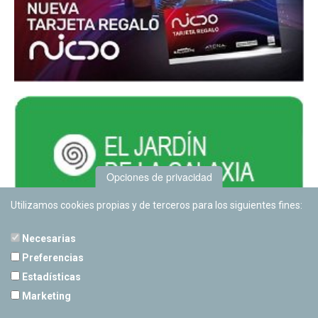
Opciones de privacidad
Utilizamos cookies propias y de terceros para los siguientes fines:
Necesarias
Preferencias
Estadísticas
PLANETARIO DE PAMPLONA
Marketing
Calle Sancho RamÃ­rez, s/n
31008 Pamplona, Navarra