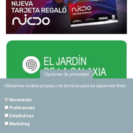
Opciones de privacidad
Utilizamos cookies propias y de terceros para los siguientes fines:
Necesarias
Preferencias
Estadísticas
PLANETARIO DE PAMPLONA
Marketing
Calle Sancho RamÃ­rez, s/n
31008 Pamplona, Navarra