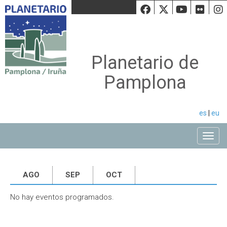
Facebook
Twiiter
Youtu
Fli
Planetario de
Pamplona
es
|
eu
Toggle
AGO
SEP
OCT
No hay eventos programados.