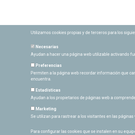
Utilizamos cookies propias y de terceros para los siguie
Necesarias
PLANETARIO DE PAMPLONA
Ayudan a hacer una página web utilizable activando f
Calle Sancho RamÃ­rez, s/n
31008 Pamplona, Navarra
Preferencias
Cerrado Temporalmente
Permiten a la página web recordar información que camb
encuentra.
Estadísticas
Ayudan a los propietarios de páginas web a comprende
Marketing
Se utilizan para rastrear a los visitantes en las páginas
Para configurar las cookies que se instalen en su equi