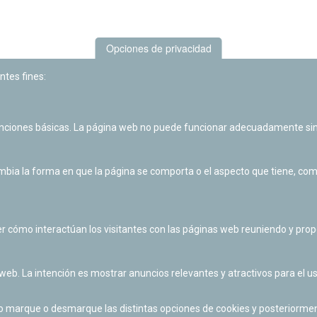
Opciones de privacidad
ntes fines:
unciones básicas. La página web no puede funcionar adecuadamente sin
Las actividades de divulgación y educación científica de Planetario
de Pamplona cuentan con el impulso de la Fundación "la Caixa".
ia la forma en que la página se comporta o el aspecto que tiene, como 
r cómo interactúan los visitantes con las páginas web reuniendo y pr
 web. La intención es mostrar anuncios relevantes y atractivos para el us
po marque o desmarque las distintas opciones de cookies y posteriormen