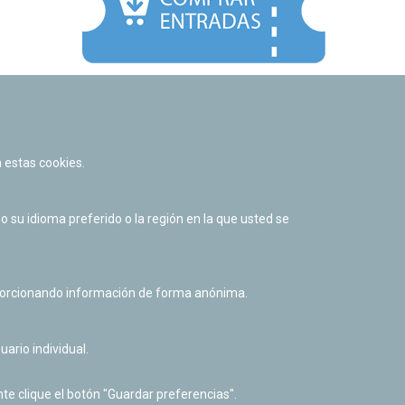
Facebook
Twitter
Youtube
Flickr
Instagr
 estas cookies.
Política de privacidad y Aviso legal
Política de cookies
su idioma preferido o la región en la que usted se
Derecho de acceso a información pública
Accesibilidad
oporcionando información de forma anónima.
uario individual.
te clique el botón "Guardar preferencias".