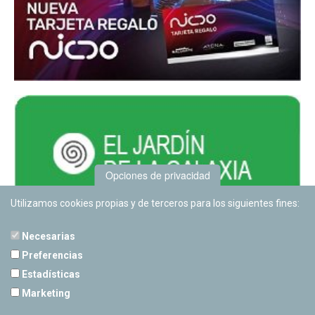
Opciones de privacidad
Utilizamos cookies propias y de terceros para los siguientes fines:
Necesarias
Preferencias
Estadísticas
PLANETARIO DE PAMPLONA
Marketing
Calle Sancho RamÃ­rez, s/n
31008 Pamplona, Navarra