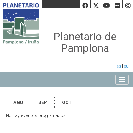
Facebook
Twiiter
Youtu
Fli
Planetario de
Pamplona
es
|
eu
Toggle
AGO
SEP
OCT
No hay eventos programados.