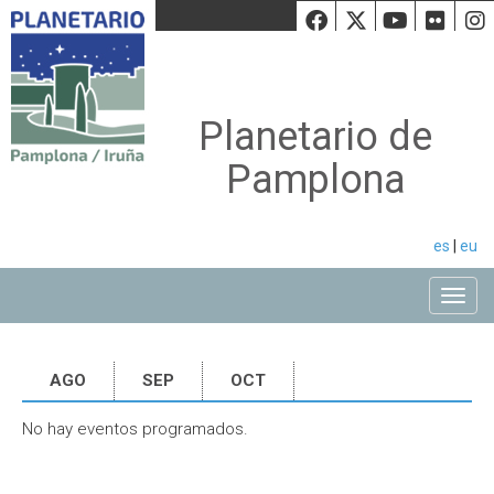
Facebook
Twiiter
Youtu
Fli
Planetario de
Pamplona
es
|
eu
Toggle
AGO
SEP
OCT
No hay eventos programados.