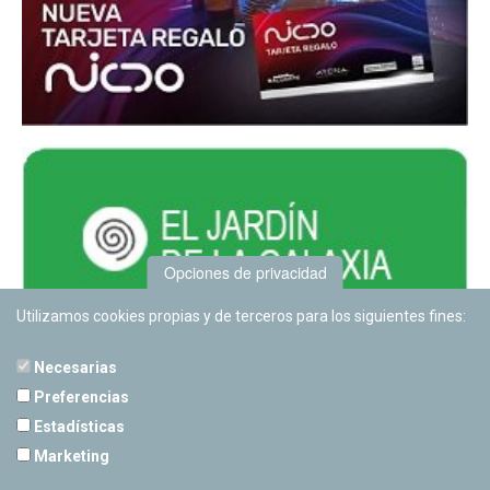
Opciones de privacidad
Utilizamos cookies propias y de terceros para los siguientes fines:
Necesarias
Preferencias
Estadísticas
PLANETARIO DE PAMPLONA
Marketing
Calle Sancho RamÃ­rez, s/n
31008 Pamplona, Navarra