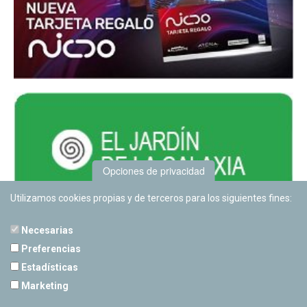
Opciones de privacidad
Utilizamos cookies propias y de terceros para los siguientes fines:
Necesarias
Preferencias
Estadísticas
PLANETARIO DE PAMPLONA
Marketing
Calle Sancho RamÃ­rez, s/n
31008 Pamplona, Navarra