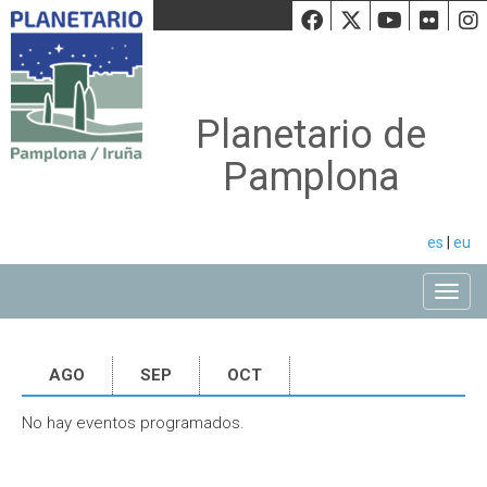
Facebook
Twiiter
Youtu
Fli
Planetario de
Pamplona
es
|
eu
Toggle
AGO
SEP
OCT
No hay eventos programados.