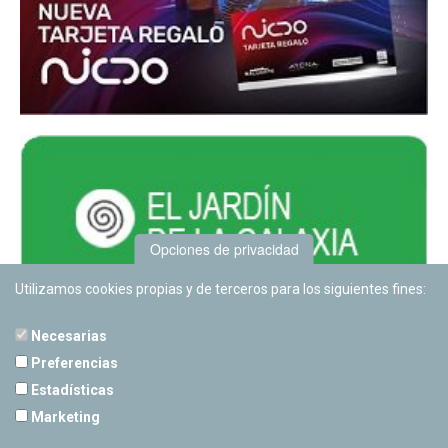
Opciones de privacidad
Utilizamos cookies propias y de terceros para los siguientes fines:
Necesarias
Preferencias
Estadísticas
PLANETARIO DE PAMPLONA
Marketing
Calle Sancho RamÃ­rez, s/n
31008 Pamplona, Navarra