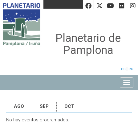
Facebook
Twiiter
Youtu
Fli
Planetario de
Pamplona
es
|
eu
Toggle
AGO
SEP
OCT
No hay eventos programados.