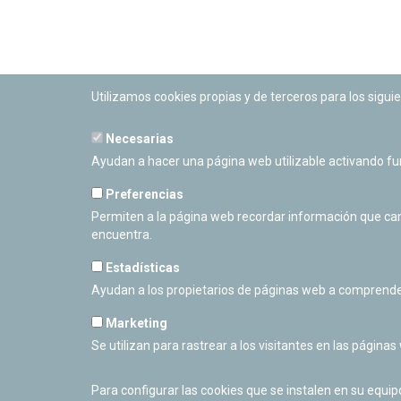
Utilizamos cookies propias y de terceros para los siguie
Necesarias
PLANETARIO DE PAMPLONA
Ayudan a hacer una página web utilizable activando f
Calle Sancho RamÃ­rez, s/n
31008 Pamplona, Navarra
Preferencias
Cerrado Temporalmente
Permiten a la página web recordar información que camb
encuentra.
Estadísticas
Ayudan a los propietarios de páginas web a comprende
Marketing
Se utilizan para rastrear a los visitantes en las páginas
Para configurar las cookies que se instalen en su equi