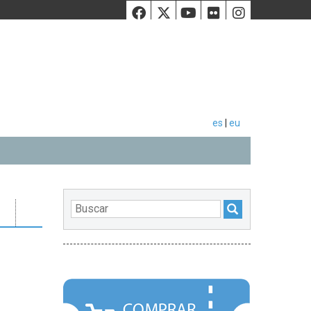
Facebook
Twiiter
Youtube
Flickr
Instag
es
|
eu
DESTACADOS