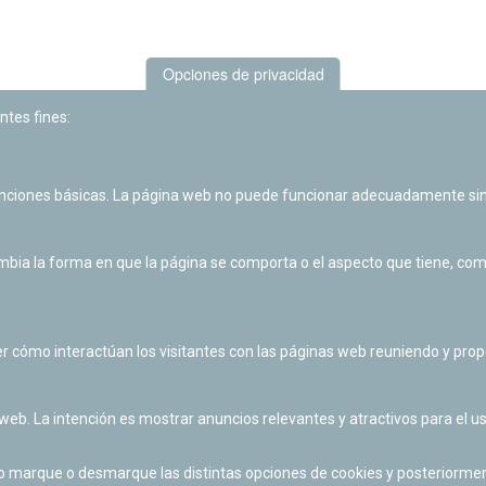
Opciones de privacidad
ntes fines:
unciones básicas. La página web no puede funcionar adecuadamente sin
Las actividades de divulgación y educación científica de Planetario
de Pamplona cuentan con el impulso de la Fundación "la Caixa".
ia la forma en que la página se comporta o el aspecto que tiene, como 
r cómo interactúan los visitantes con las páginas web reuniendo y pr
 web. La intención es mostrar anuncios relevantes y atractivos para el us
po marque o desmarque las distintas opciones de cookies y posteriormen