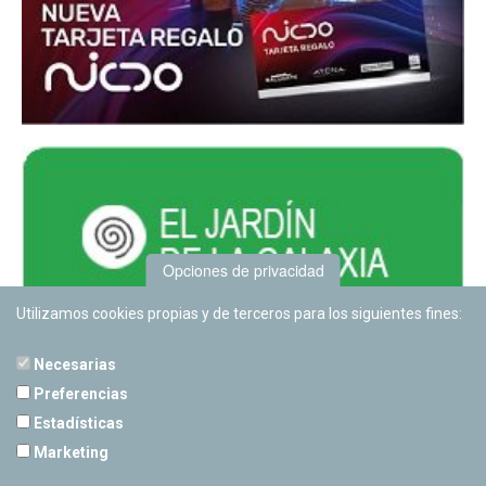
Opciones de privacidad
Utilizamos cookies propias y de terceros para los siguientes fines:
Necesarias
Preferencias
Estadísticas
PLANETARIO DE PAMPLONA
Marketing
Calle Sancho RamÃ­rez, s/n
31008 Pamplona, Navarra