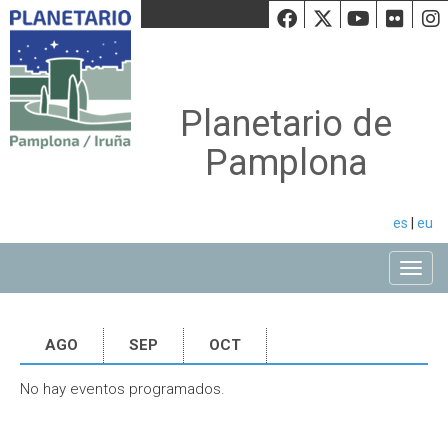
Facebook
Twiiter
Youtu
Fli
Planetario de
Pamplona
es
|
eu
Toggle
AGO
SEP
OCT
No hay eventos programados.