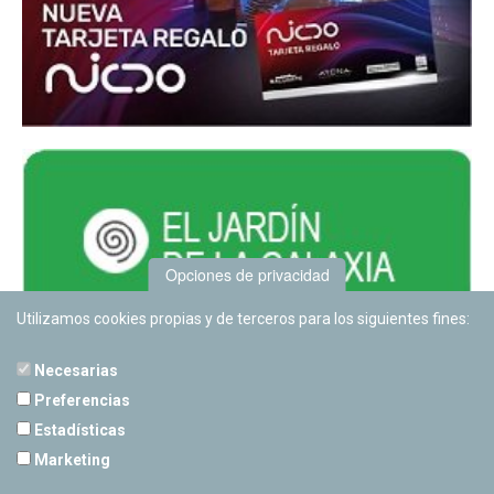
Opciones de privacidad
Utilizamos cookies propias y de terceros para los siguientes fines:
Necesarias
Preferencias
Estadísticas
PLANETARIO DE PAMPLONA
Marketing
Calle Sancho RamÃ­rez, s/n
31008 Pamplona, Navarra