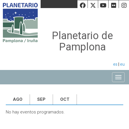
Facebook
Twiiter
Youtu
Fli
Planetario de
Pamplona
es
|
eu
Toggle
AGO
SEP
OCT
No hay eventos programados.