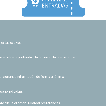
Facebook
Twitter
Youtube
Flickr
Instagr
 estas cookies.
Política de privacidad y Aviso legal
Política de cookies
su idioma preferido o la región en la que usted se
Derecho de acceso a información pública
Accesibilidad
oporcionando información de forma anónima.
uario individual.
te clique el botón "Guardar preferencias".