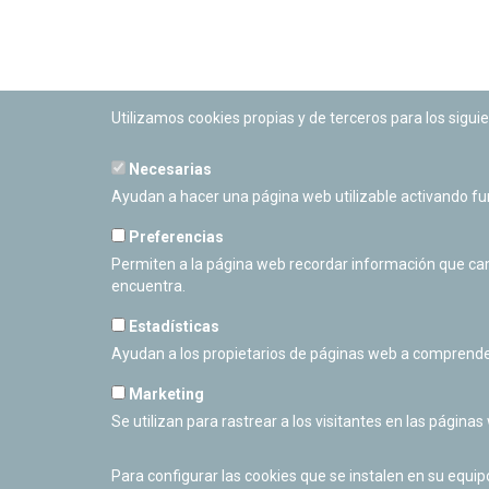
Utilizamos cookies propias y de terceros para los siguie
Necesarias
PLANETARIO DE PAMPLONA
Ayudan a hacer una página web utilizable activando f
Calle Sancho RamÃ­rez, s/n
31008 Pamplona, Navarra
Preferencias
Cerrado Temporalmente
Permiten a la página web recordar información que camb
encuentra.
Estadísticas
Ayudan a los propietarios de páginas web a comprende
Marketing
Se utilizan para rastrear a los visitantes en las páginas
Para configurar las cookies que se instalen en su equi