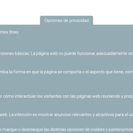
Opciones de privacidad
ntes fines:
unciones básicas. La página web no puede funcionar adecuadamente sin
Las actividades de divulgación y educación científica de Planetario
de Pamplona cuentan con el impulso de la Fundación "la Caixa".
ia la forma en que la página se comporta o el aspecto que tiene, como 
r cómo interactúan los visitantes con las páginas web reuniendo y pr
 web. La intención es mostrar anuncios relevantes y atractivos para el us
po marque o desmarque las distintas opciones de cookies y posteriormen