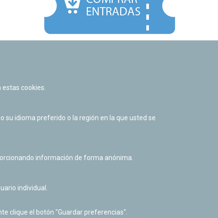
Facebook
Twitter
Youtube
Flickr
Instagr
 estas cookies.
Política de privacidad y Aviso legal
Política de cookies
su idioma preferido o la región en la que usted se
Derecho de acceso a información pública
Accesibilidad
oporcionando información de forma anónima.
uario individual.
te clique el botón "Guardar preferencias".