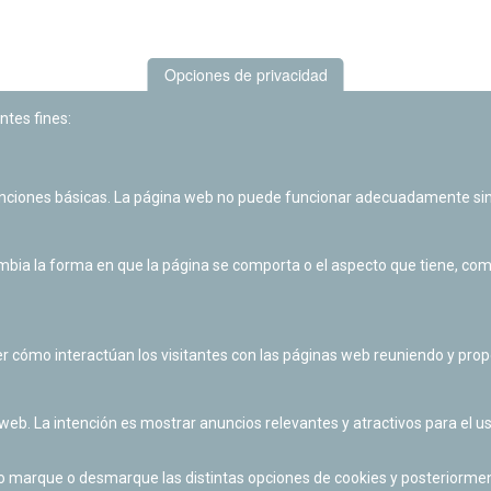
Opciones de privacidad
ntes fines:
unciones básicas. La página web no puede funcionar adecuadamente sin
Las actividades de divulgación y educación científica de Planetario
de Pamplona cuentan con el impulso de la Fundación "la Caixa".
ia la forma en que la página se comporta o el aspecto que tiene, como 
r cómo interactúan los visitantes con las páginas web reuniendo y pr
 web. La intención es mostrar anuncios relevantes y atractivos para el us
po marque o desmarque las distintas opciones de cookies y posteriormen