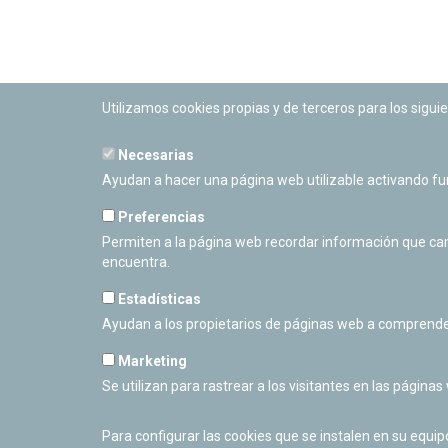
Utilizamos cookies propias y de terceros para los siguie
Necesarias
PLANETARIO DE PAMPLONA
Ayudan a hacer una página web utilizable activando f
Calle Sancho RamÃ­rez, s/n
31008 Pamplona, Navarra
Preferencias
Cerrado Temporalmente
Permiten a la página web recordar información que camb
encuentra.
Estadísticas
Ayudan a los propietarios de páginas web a comprende
Marketing
Se utilizan para rastrear a los visitantes en las páginas
Para configurar las cookies que se instalen en su equi