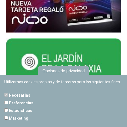
Opciones de privacidad
Utilizamos cookies propias y de terceros para los siguientes fines:
Necesarias
Preferencias
Estadísticas
PLANETARIO DE PAMPLONA
Marketing
Calle Sancho RamÃ­rez, s/n
31008 Pamplona, Navarra