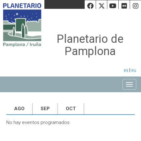
Facebook
Twiiter
Youtu
Fli
Planetario de
Pamplona
es
|
eu
Toggle
AGO
SEP
OCT
No hay eventos programados.