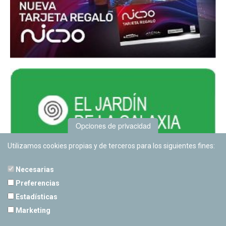
Opciones de privacidad
Utilizamos cookies propias y de terceros para los siguientes fines:
Necesarias
Preferencias
Estadísticas
PLANETARIO DE PAMPLONA
Marketing
Calle Sancho RamÃ­rez, s/n
31008 Pamplona, Navarra