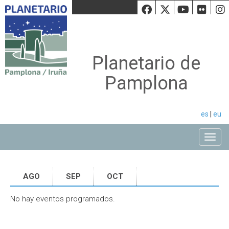
Facebook
Twiiter
Youtu
Fli
Planetario de
Pamplona
es
|
eu
Toggle
AGO
SEP
OCT
No hay eventos programados.