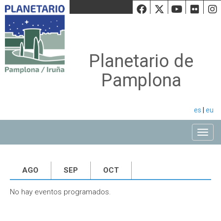
Facebook
Twiiter
Youtu
Fli
Planetario de
Pamplona
es
|
eu
Toggle
AGO
SEP
OCT
No hay eventos programados.