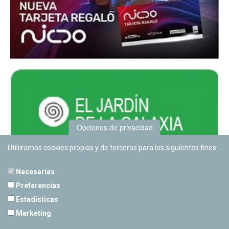
Opciones de privacidad
Utilizamos cookies propias y de terceros para los siguientes fines:
Necesarias
Preferencias
Estadísticas
PLANETARIO DE PAMPLONA
Marketing
Calle Sancho RamÃ­rez, s/n
31008 Pamplona, Navarra